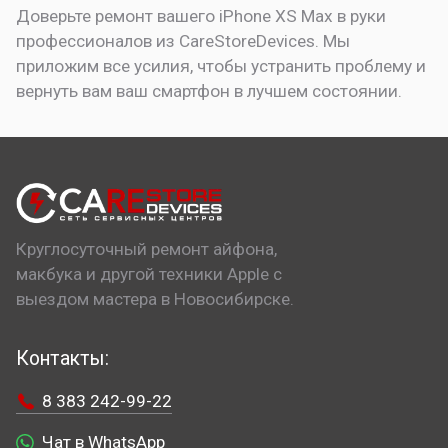
Доверьте ремонт вашего iPhone XS Max в руки
профессионалов из CareStoreDevices. Мы
приложим все усилия, чтобы устранить проблему и
вернуть вам ваш смартфон в лучшем состоянии.
Круглосуточный ремонт айфона,
макбука и другой техники Apple с
выездом мастера в Новосибирске.
Контакты:
8 383 242-99-22
Чат в WhatsApp