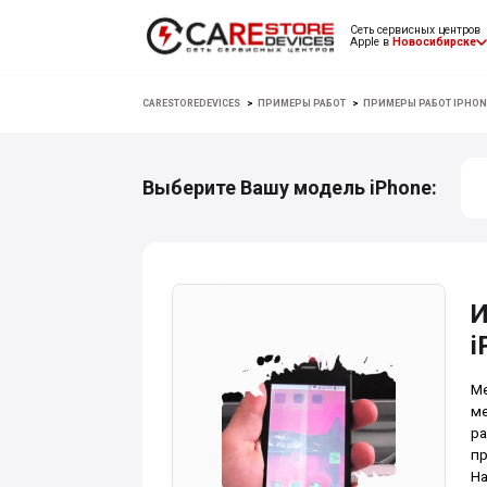
Сеть сервисных центров
Apple в
Новосибирске
CARESTOREDEVICES
>
ПРИМЕРЫ РАБОТ
>
ПРИМЕРЫ РАБОТ IPHON
Выберите Вашу модель iPhone:
И
i
Ме
ме
ра
пр
На