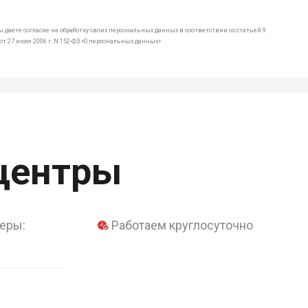
 даете согласие на обработку своих персональных данных в соответствии со статьей 9
т 27 июля 2006 г. N 152-ФЗ «О персональных данных»
центры
еры:
Работаем круглосуточно