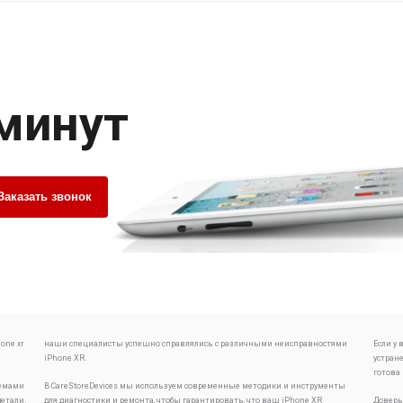
 минут
Заказать звонок
one xr
наши специалисты успешно справлялись с различными неисправностями
Если у
iPhone XR.
устран
готова
лемами
В CareStoreDevices мы используем современные методики и инструменты
детали.
для диагностики и ремонта, чтобы гарантировать, что ваш iPhone XR
Доверь