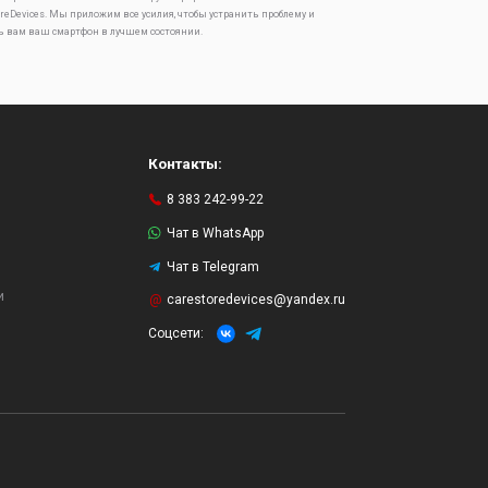
oreDevices. Мы приложим все усилия, чтобы устранить проблему и
ь вам ваш смартфон в лучшем состоянии.
Контакты:
8 383 242-99-22
Чат в WhatsApp
Чат в Telegram
и
carestoredevices@yandex.ru
Соцсети: