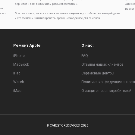
вернется к вам в отличном рабочем состоянии.
CareSt
ах
вернут
х лет
Мы понимаем, насколько важно иметь надежное устройство на каждый день
и стараемся минимизировать время, необходимое для ремонта.
Ремонт Apple:
О нас:
iPhone
FAQ
MacBook
Отзывы наших клиентов
iPad
Сервисные центры
Watch
Политика конфиденциальност
iMac
О защите прав потребителей
© CARESTOREDEVICES, 2026