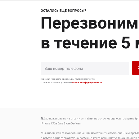
ОСТАЛИСЬ ЕЩЕ ВОПРОСЫ?
Перезвоним
в течение 5
Нажимая «Заказать звонок», вы подтверждаете, что
согласны с нашими условиями
политики конфиденциальности
.
Добро пожаловать на страницу:
избавляемся от мерцающего экрана iph
iPhone XR в CareStoreDevices.
Мы знаем, как разочаровывающим может быть столкновение с проб
в работе вашего смартфона, особенно, когда речь идет о такой важной 