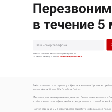
Перезвоним
в течение 5
Нажимая «Заказать звонок», вы подтверждаете, что
согласны с нашими условиями
политики конфиденциальности
.
Добро пожаловать на страницу:
айфон не видит сеть? решение пробле
вас под боком
iPhone SE в CareStoreDevices.
Мы знаем, как разочаровывающим может быть столкновение с проб
в работе вашего смартфона, особенно, когда речь идет о такой важной 
На этой странице мы предоставляем подробную информацию о причин