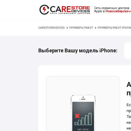
Сеть сервисных центров
Apple в
Новосибирске
CARESTOREDEVICES
>
ПРИМЕРЫ РАБОТ
>
ПРИМЕРЫ РАБОТ IPHON
Выберите Вашу модель iPhone:
А
п
Ес
пр
Та
на
не