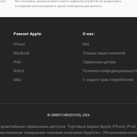
х лет
Мы понимаем, насколько важно иметь надежное устройство на каждый день
и стараемся минимизировать время, необходимое для ремонта.
Ремонт Apple:
О нас:
iPhone
FAQ
MacBook
Отзывы наших клиентов
iPad
Сервисные центры
Watch
Политика конфиденциальност
iMac
О защите прав потребителей
© CARESTOREDEVICES, 2026
рантийным сервисным центром. Торговые марки Apple, iPhone, iPod, iPa
стрированным товарными знаками компании Apple Inc. Обозначение ис