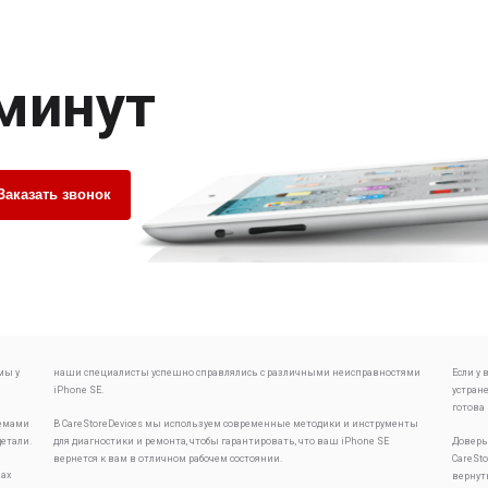
 минут
Заказать звонок
мы у
наши специалисты успешно справлялись с различными неисправностями
Если у
iPhone SE.
устран
готова
лемами
В CareStoreDevices мы используем современные методики и инструменты
детали.
для диагностики и ремонта, чтобы гарантировать, что ваш iPhone SE
Доверь
вернется к вам в отличном рабочем состоянии.
CareSt
ах
вернут