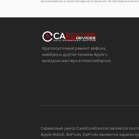
возникновения, а также методах её устранения. На протяжении многи
Круглосуточный ремонт айфона,
макбука и другой техники Apple с
выездом мастера в Новосибирске.
Сервисный центр CareStoreDevices является постга
Apple Watch, AirPods, EarPods являются зареги