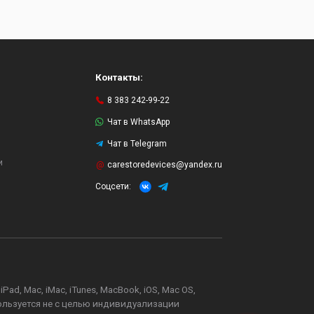
Контакты:
8 383 242-99-22
Чат в WhatsApp
Чат в Telegram
и
carestoredevices@yandex.ru
Соцсети:
d, Mac, iMac, iTunes, MacBook, iOS, Mac OS,
пользуется не с целью индивидуализации