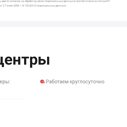
 даете согласие на обработку своих персональных данных в соответствии со статьей 9
т 27 июля 2006 г. N 152-ФЗ «О персональных данных»
центры
еры:
Работаем круглосуточно