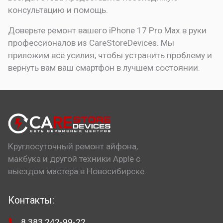
консультацию и помощь.
Доверьте ремонт вашего iPhone 17 Pro Max в руки
профессионалов из CareStoreDevices. Мы
приложим все усилия, чтобы устранить проблему и
вернуть вам ваш смартфон в лучшем состоянии.
Круглосуточный ремонт айфона,
макбука и другой техники Apple с
выездом мастера в Новосибирске.
Контакты:
8 383 242-99-22