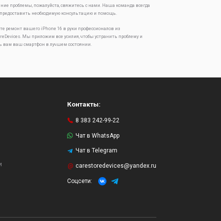
ение проблемы, пожалуйста, свяжитесь с нами. Наша команда всегда
 предоставить необходимую консультацию и помощь.
те ремонт вашего iPhone 16 в руки профессионалов из
oreDevices. Мы приложим все усилия, чтобы устранить проблему и
ь вам ваш смартфон в лучшем состоянии.
Контакты:
8 383 242-99-22
Чат в WhatsApp
Чат в Telegram
и
carestoredevices@yandex.ru
Соцсети: