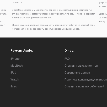
iPhone 16.
устран
готова
лемами
В CareStoreDevices мы используем современные методики и инструменты
детали.
для диагностики и ремонта, чтобы гарантировать, что ваш iPhone 16 вернется
Доверь
к вам в отличном рабочем состоянии.
CareSt
ах
вернут
х лет
Мы понимаем, насколько важно иметь надежное устройство на каждый день
и стараемся минимизировать время, необходимое для ремонта.
Ремонт Apple:
О нас:
iPhone
FAQ
MacBook
Отзывы наших клиентов
iPad
Сервисные центры
Watch
Политика конфиденциальност
iMac
О защите прав потребителей