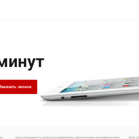
 минут
Заказать звонок
му
наши специалисты успешно справлялись с различными неисправностями
Если у