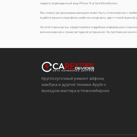
гаджету первозданный вид
iPhone 16 в CareStoreDevices.
Мы знаем, как разочаровывающим может быть столкновение с проб
в работе вашего смартфона, особенно, когда речь идет о такой важной 
На этой странице мы предоставляем подробную информацию о причин
возникновения, а также методах её устранения. На протяжении многи
Круглосуточный ремонт айфона,
макбука и другой техники Apple с
выездом мастера в Новосибирске.