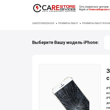
Сеть сервисных центров
Apple в
Новосибирске
CARESTOREDEVICES
>
ПРИМЕРЫ РАБОТ
>
ПРИМЕРЫ РАБОТ IPHON
Выберите Вашу модель iPhone:
З
с
iP
ис
iP
ди
пе