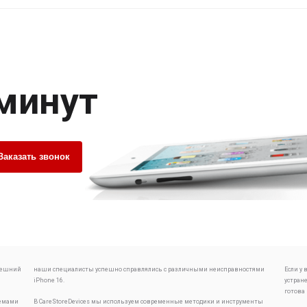
 минут
Заказать звонок
внешний
наши специалисты успешно справлялись с различными неисправностями
Если у
iPhone 16.
устран
готова
лемами
В CareStoreDevices мы используем современные методики и инструменты