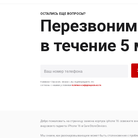
ОСТАЛИСЬ ЕЩЕ ВОПРОСЫ?
Перезвоним
в течение 5
Нажимая «Заказать звонок», вы подтверждаете, что
согласны с нашими условиями
политики конфиденциальности
.
Добро пожаловать на страницу:
замена корпуса iphone 16: освежите 
вид своего гаджета
iPhone 16 в CareStoreDevices.
Мы знаем, как разочаровывающим может быть столкновение с проб