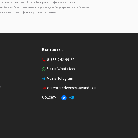
те ремонт вашего iPhone 16 в руки профессионалов из
oreDevices. Мы приложим все усилия, чтобы устранить проблему и
ь вам ваш смартфон в лучшем состоянии.
Контакты:
8 383 242-99-22
Чат в WhatsApp
Чат в Telegram
и
carestoredevices@yandex.ru
Соцсети: