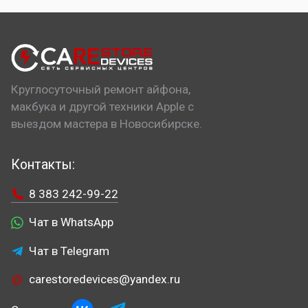
Круглосуточный ремонт айфона,
макбука и другой техники Apple с
выездом мастера в Новосибирске.
Контакты:
8 383 242-99-22
Чат в WhatsApp
Чат в Telegram
carestoredevices@yandex.ru