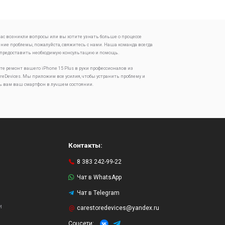
 вас возникли вопросы или вы хотите узнать больше о процессе
ение проблемы, пожалуйста, свяжитесь с нами. Наша команда всегда
 предоставить необходимую консультацию и помощь.
те ремонт вашего iPhone 15 Plus в руки профессионалов из
oreDevices. Мы приложим все усилия, чтобы устранить проблему и
ь вам ваш смартфон в лучшем состоянии.
Контакты:
8 383 242-99-22
Чат в WhatsApp
Чат в Telegram
и
carestoredevices@yandex.ru
Соцсети: