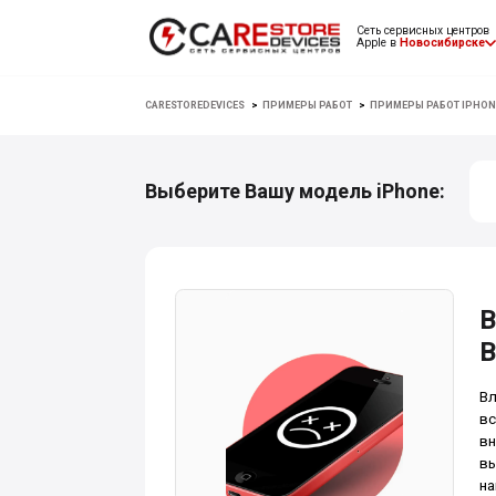
Сеть сервисных центров
Apple в
Новосибирске
CARESTOREDEVICES
>
ПРИМЕРЫ РАБОТ
>
ПРИМЕРЫ РАБОТ IPHON
Выберите Вашу модель iPhone:
В
В
Вл
вс
вн
вы
на