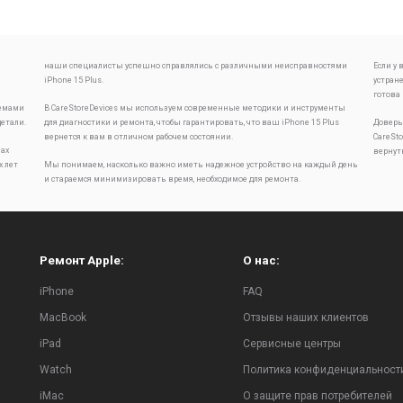
е
наши специалисты успешно справлялись с различными неисправностями
Если у
iPhone 15 Plus.
устран
готова
лемами
В CareStoreDevices мы используем современные методики и инструменты
детали.
для диагностики и ремонта, чтобы гарантировать, что ваш iPhone 15 Plus
Доверь
вернется к вам в отличном рабочем состоянии.
CareSt
ах
вернут
х лет
Мы понимаем, насколько важно иметь надежное устройство на каждый день
и стараемся минимизировать время, необходимое для ремонта.
Ремонт Apple:
О нас:
iPhone
FAQ
MacBook
Отзывы наших клиентов
iPad
Сервисные центры
Watch
Политика конфиденциальност
iMac
О защите прав потребителей