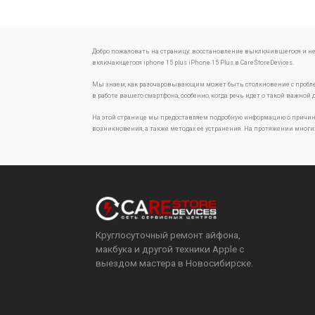
Добро пожаловать на страницу:
восстановление выключившегося и н
включающегося iphone 15 plus
iPhone 15 Plus в CareStoreDevices.
Мы знаем, как разочаровывающим может быть столкновение с проб
в работе вашего смартфона, особенно, когда речь идет о такой важной 
На этой странице мы предоставляем подробную информацию о причин
возникновения, а также методах её устранения. На протяжении многи
Круглосуточный ремонт айфона,
макбука и другой техники Apple с
выездом мастера в Новосибирске.