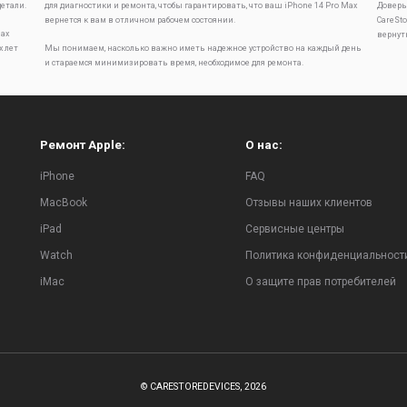
детали.
для диагностики и ремонта, чтобы гарантировать, что ваш iPhone 14 Pro Max
Доверь
вернется к вам в отличном рабочем состоянии.
CareSt
ах
вернут
х лет
Мы понимаем, насколько важно иметь надежное устройство на каждый день
и стараемся минимизировать время, необходимое для ремонта.
Ремонт Apple:
О нас:
iPhone
FAQ
MacBook
Отзывы наших клиентов
iPad
Сервисные центры
Watch
Политика конфиденциальност
iMac
О защите прав потребителей
© CARESTOREDEVICES, 2026