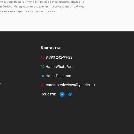
те ремонт вашего iPhone 14 Pro Max в руки профессионалов из
oreDevices. Мы приложим все усилия, чтобы устранить проблему и
ь вам ваш смартфон в лучшем состоянии.
Контакты:
8 383 242-99-22
Чат в WhatsApp
Чат в Telegram
и
carestoredevices@yandex.ru
Соцсети: