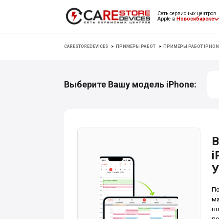
Сеть сервисных центров
Apple в
Новосибирске
CARESTOREDEVICES
>
ПРИМЕРЫ РАБОТ
>
ПРИМЕРЫ РАБОТ IPHON
Выберите Вашу модель iPhone:
В
i
У
По
ма
по
пе