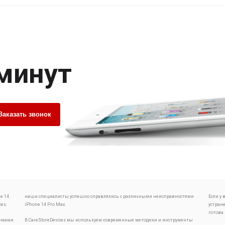
 минут
Заказать звонок
e 14
наши специалисты успешно справлялись с различными неисправностями
Если у
ces.
iPhone 14 Pro Max.
устран
готова
лемами
В CareStoreDevices мы используем современные методики и инструменты