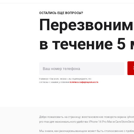
ОСТАЛИСЬ ЕЩЕ ВОПРОСЫ?
Перезвоним
в течение 5
Нажимая «Заказать звонок», вы подтверждаете, что
согласны с нашими условиями
политики конфиденциальности
.
Добро пожаловать на страницу:
восстановление поворота экрана iphon
pro max для максимального удобства
iPhone 14 Pro Max в CareStoreDevi
Мы знаем, как разочаровывающим может быть столкновение с проб