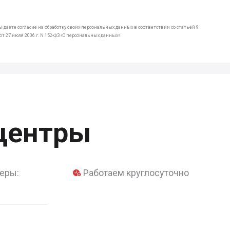
 даете согласие на обработку своих персональных данных в соответствии со статьей 9
т 27 июля 2006 г. N 152-ФЗ «О персональных данных»
центры
еры:
Работаем круглосуточно