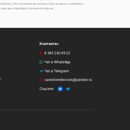
oreDevices. Мы приложим все усилия, чтобы устранить проблему и
ь вам ваш смартфон в лучшем состоянии.
Контакты:
8 383 242-99-22
Чат в WhatsApp
Чат в Telegram
и
carestoredevices@yandex.ru
Соцсети: