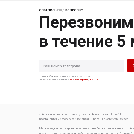
ОСТАЛИСЬ ЕЩЕ ВОПРОСЫ?
Перезвоним
в течение 5
Нажимая «Заказать звонок», вы подтверждаете, что
согласны с нашими условиями
политики конфиденциальности
.
Добро пожаловать на страницу:
ремонт bluetooth на iphone 11:
восстановление бесперебойной связи
iPhone 11 в CareStoreDevices.
Мы знаем, как разочаровывающим может быть столкновение с проб
в работе вашего смартфона, особенно, когда речь идет о такой важной 