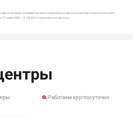
 даете согласие на обработку своих персональных данных в соответствии со статьей 9
т 27 июля 2006 г. N 152-ФЗ «О персональных данных»
центры
еры:
Работаем круглосуточно