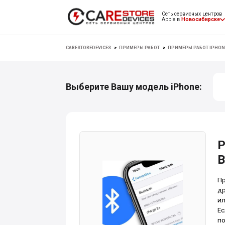
Сеть сервисных центров
Apple в
Новосибирске
CARESTOREDEVICES
>
ПРИМЕРЫ РАБОТ
>
ПРИМЕРЫ РАБОТ IPHON
Выберите Вашу модель iPhone:
Р
В
Пр
др
ил
Ес
по