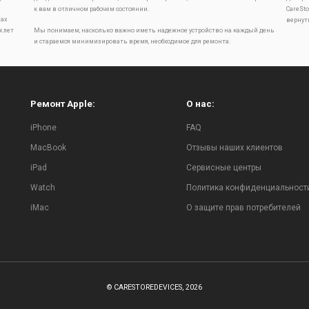
к вам в отличном рабочем состоянии.
CareSt
ах
вернут
х лет
Мы понимаем, насколько важно иметь надежное устройство на каждый день
и стараемся минимизировать время, необходимое для ремонта.
Ремонт Apple:
О нас:
iPhone
FAQ
MacBook
Отзывы наших клиентов
iPad
Сервисные центры
Watch
Политика конфиденциальност
iMac
О защите прав потребителей
© CARESTOREDEVICES, 2026