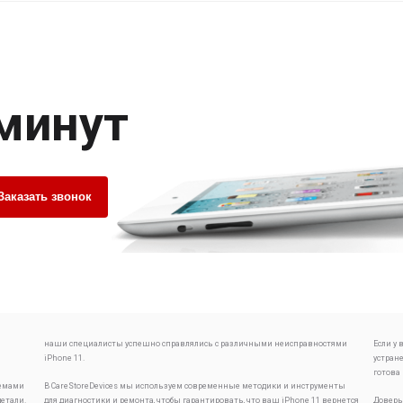
 минут
Заказать звонок
наши специалисты успешно справлялись с различными неисправностями
Если у
iPhone 11.
устран
готова
лемами
В CareStoreDevices мы используем современные методики и инструменты
детали.
для диагностики и ремонта, чтобы гарантировать, что ваш iPhone 11 вернется
Доверь