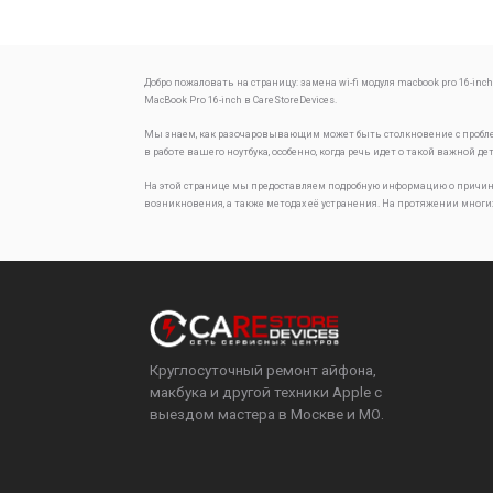
Добро пожаловать на страницу:
замена wi-fi модуля macbook pro 16-inc
MacBook Pro 16-inch в CareStoreDevices.
Мы знаем, как разочаровывающим может быть столкновение с проб
в работе вашего ноутбука, особенно, когда речь идет о такой важной де
На этой странице мы предоставляем подробную информацию о причин
возникновения, а также методах её устранения. На протяжении многи
Круглосуточный ремонт айфона,
макбука и другой техники Apple с
выездом мастера в Москве и МО.