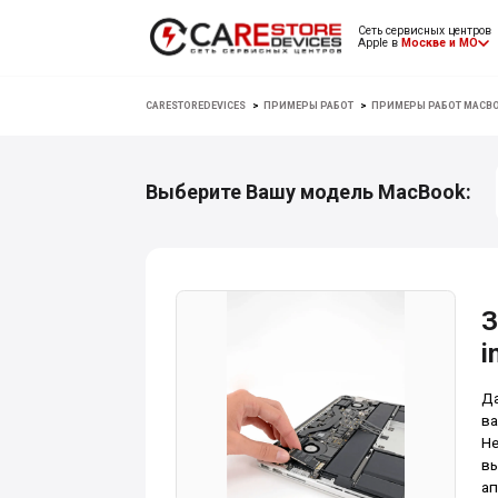
Сеть сервисных центров
Apple в
Москве и МО
CARESTOREDEVICES
>
ПРИМЕРЫ РАБОТ
>
ПРИМЕРЫ РАБОТ MACB
Выберите Вашу модель MacBook:
З
i
Да
ва
Не
вы
ап