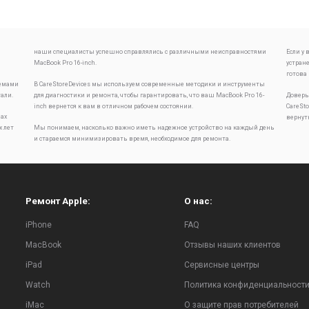
h
наши специалисты успешно справлялись с различными неисправностями
Если у
MacBook Pro 16-inch.
устран
готова
лемами
В CareStoreDevices мы используем современные методики и инструменты
тали.
для диагностики и ремонта, чтобы гарантировать, что ваш MacBook Pro 16-
Доверь
inch вернется к вам в отличном рабочем состоянии.
CareSt
ах
вернут
х лет
Мы понимаем, насколько важно иметь надежное устройство на каждый день
и стараемся минимизировать время, необходимое для ремонта.
Ремонт Apple:
О нас:
iPhone
FAQ
MacBook
Отзывы наших клиентов
iPad
Сервисные центры
Watch
Политика конфиденциальност
iMac
О защите прав потребителей