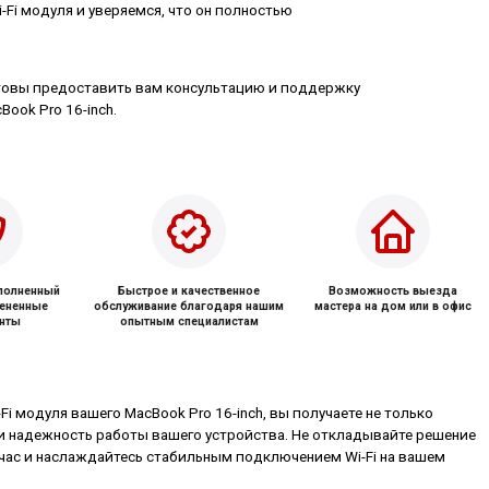
Fi модуля и уверяемся, что он полностью
товы предоставить вам консультацию и поддержку
ook Pro 16-inch.
ыполненный
Быстрое и качественное
Возможность выезда
мененные
обслуживание благодаря нашим
мастера на дом или в офис
нты
опытным специалистам
Fi модуля вашего MacBook Pro 16-inch, вы получаете не только
и надежность работы вашего устройства. Не откладывайте решение
йчас и наслаждайтесь стабильным подключением Wi-Fi на вашем