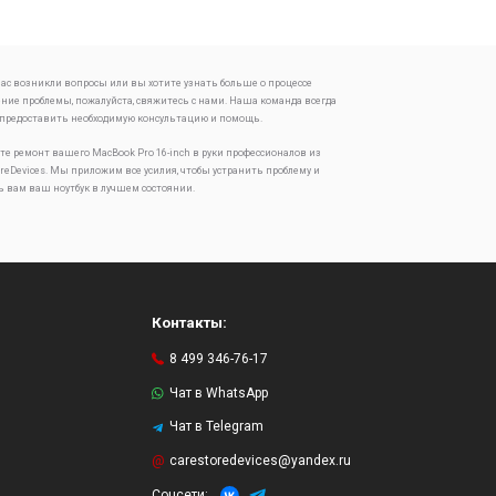
 вас возникли вопросы или вы хотите узнать больше о процессе
ение проблемы, пожалуйста, свяжитесь с нами. Наша команда всегда
 предоставить необходимую консультацию и помощь.
те ремонт вашего MacBook Pro 16-inch в руки профессионалов из
oreDevices. Мы приложим все усилия, чтобы устранить проблему и
ь вам ваш ноутбук в лучшем состоянии.
Контакты:
8 499 346-76-17
Чат в WhatsApp
Чат в Telegram
и
carestoredevices@yandex.ru
Соцсети: