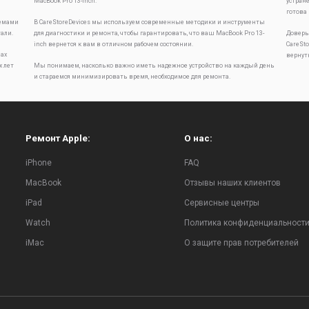
MacBook Pro 13-inch.
устран
готова
лемами
В CareStoreDevices мы используем современные методики и инструменты
тали.
для диагностики и ремонта, чтобы гарантировать, что ваш MacBook Pro 13-
Доверь
inch вернется к вам в отличном рабочем состоянии.
CareSt
ах
вернут
х лет
Мы понимаем, насколько важно иметь надежное устройство на каждый день
и стараемся минимизировать время, необходимое для ремонта.
Ремонт Apple:
О нас:
iPhone
FAQ
MacBook
Отзывы наших клиентов
iPad
Сервисные центры
Watch
Политика конфиденциальност
iMac
О защите прав потребителей