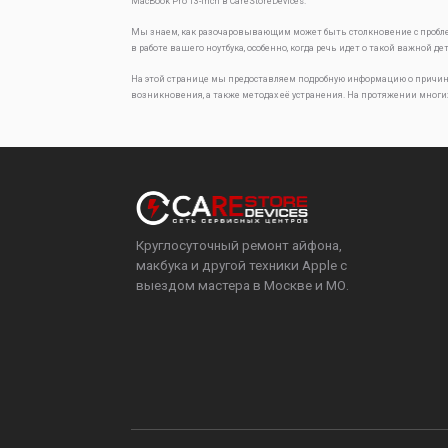
MacBook Pro 13-inch в CareStoreDevices.
Мы знаем, как разочаровывающим может быть столкновение с проб
в работе вашего ноутбука, особенно, когда речь идет о такой важной де
На этой странице мы предоставляем подробную информацию о причин
возникновения, а также методах её устранения. На протяжении многи
Круглосуточный ремонт айфона,
макбука и другой техники Apple с
выездом мастера в Москве и МО.