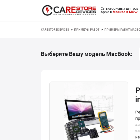
Сеть сервисных центров
Apple в
Москве и МО
CARESTOREDEVICES
>
ПРИМЕРЫ РАБОТ
>
ПРИМЕРЫ РАБОТ MACB
Выберите Вашу модель MacBook:
Р
i
Ре
пр
за
за
не