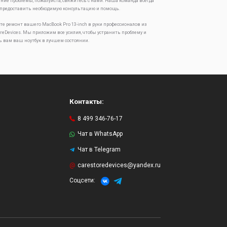
ение проблемы, пожалуйста, свяжитесь с нами. Наша команда всегда
 предоставить необходимую консультацию и помощь.
те ремонт вашего MacBook Pro 13-inch в руки профессионалов из
oreDevices. Мы приложим все усилия, чтобы устранить проблему и
ь вам ваш ноутбук в лучшем состоянии.
Контакты:
8 499 346-76-17
Чат в WhatsApp
Чат в Telegram
и
carestoredevices@yandex.ru
Соцсети: