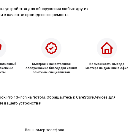
ка устройства для обнаружения любых других
и в качестве проведенного ремонта.
ыполненный
Быстрое и качественное
Возможность выезда
мененные
обслуживание благодаря нашим
мастера на дом или в офис
нты
опытным специалистам
k Pro 13-inch на потом. Обращайтесь к CareStoreDevices для
те вашего устройства!
Ваш номер телефона