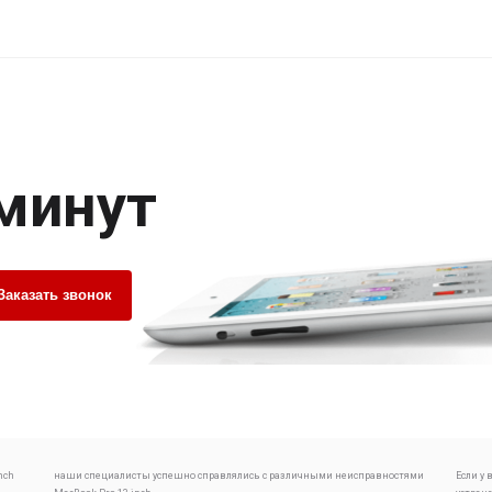
 минут
Заказать звонок
nch
наши специалисты успешно справлялись с различными неисправностями
Если у