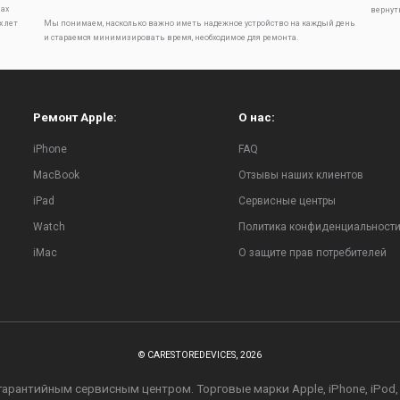
ах
вернут
х лет
Мы понимаем, насколько важно иметь надежное устройство на каждый день
и стараемся минимизировать время, необходимое для ремонта.
Ремонт Apple:
О нас:
iPhone
FAQ
MacBook
Отзывы наших клиентов
iPad
Сервисные центры
Watch
Политика конфиденциальност
iMac
О защите прав потребителей
© CARESTOREDEVICES, 2026
рантийным сервисным центром. Торговые марки Apple, iPhone, iPod, iPa