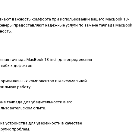
ознают важность комфорта при использовании вашего MacBook 13-
женеры предоставляют надежные услуги по замене тачпада MacBook
ность.
яния тачпада MacBook 13-inch для определения
 любых дефектов.
м оригинальных компонентов и максимальной
авильную работу.
ие тачпада для убедительности в его
льзовательском опыте.
ка устройства для уверенности в качестве
других проблем.