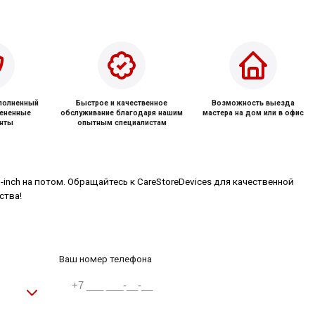
ыполненный
Быстрое и качественное
Возможность выезда
мененные
обслуживание благодаря нашим
мастера на дом или в офис
нты
опытным специалистам
inch на потом. Обращайтесь к CareStoreDevices для качественной
ства!
Ваш номер телефона