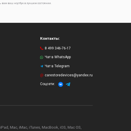
ь вам ваш ноутбук в лучшем состоянии.
Контакты:
8 499 346-76-17
Чат в WhatsApp
Чат в Telegram
и
carestoredevices@yandex.ru
Соцсети:
d, Mac, iMac, iTunes, MacBook, iOS, Mac OS,