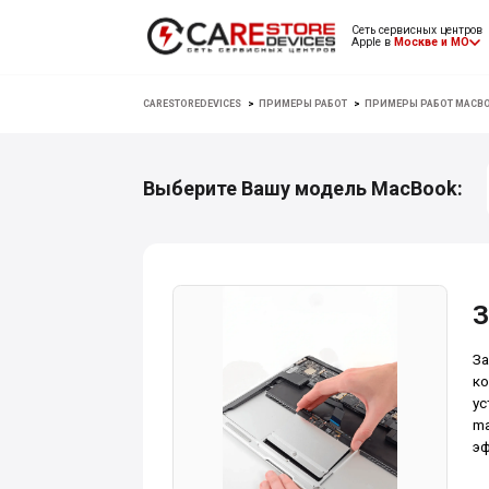
Сеть сервисных центров
Apple в
Москве и МО
CARESTOREDEVICES
>
ПРИМЕРЫ РАБОТ
>
ПРИМЕРЫ РАБОТ MACB
Выберите Вашу модель MacBook:
З
За
ко
ус
ma
эф