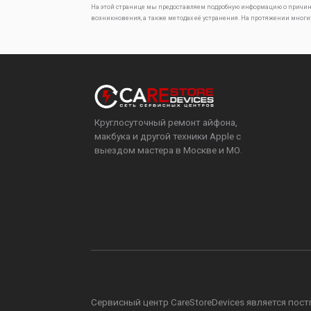
На этой странице мы предоставляем подробную информацию о причин
возникновения, а также методах её устранения. На протяжении многи
Круглосуточный ремонт айфона,
макбука и другой техники Apple с
выездом мастера в Москве и МО.
Сервисный центр CareStoreDevices является постга