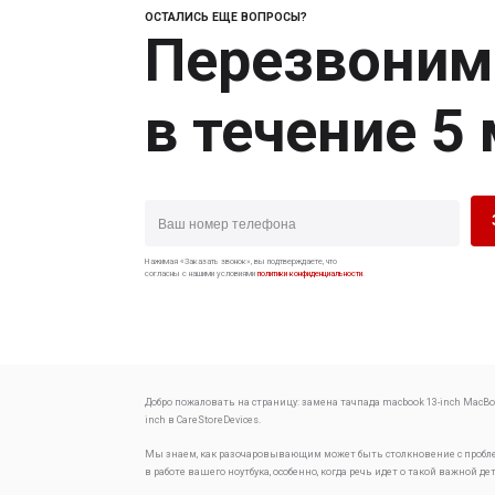
ОСТАЛИСЬ ЕЩЕ ВОПРОСЫ?
Перезвоним
в течение 5
Нажимая «Заказать звонок», вы подтверждаете, что
согласны с нашими условиями
политики конфиденциальности
.
Добро пожаловать на страницу:
замена тачпада macbook 13-inch
MacBoo
inch в CareStoreDevices.
Мы знаем, как разочаровывающим может быть столкновение с проб
в работе вашего ноутбука, особенно, когда речь идет о такой важной де