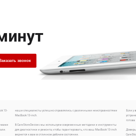
 минут
Заказать звонок
k 13-
наши специалисты успешно справлялись с различными неисправностями
Если у
MacBook 13-inch.
устран
готова
лемами
В CareStoreDevices мы используем современные методики и инструменты
тали.
для диагностики и ремонта, чтобы гарантировать, что ваш MacBook 13-inch
Доверь
вернется к вам в отличном рабочем состоянии.
CareSt