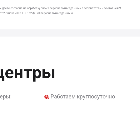
 даете согласие на обработку своих персональных данных в соответствии со статьей 9
т 27 июля 2006 г. N 152-ФЗ «О персональных данных»
центры
еры:
Работаем круглосуточно