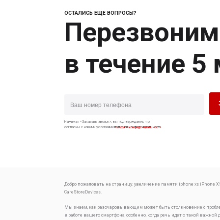
ОСТАЛИСЬ ЕЩЕ ВОПРОСЫ?
Перезвоним
в течение 5
Нажимая «Заказать звонок», вы подтверждаете, что
согласны с нашими условиями
политики конфиденциальности
.
Добро пожаловать на страницу:
увеличение памяти iphone xs
iPhone X
CareStoreDevices.
Мы знаем, как разочаровывающим может быть столкновение с проб
в работе вашего смартфона, особенно, когда речь идет о такой важной 