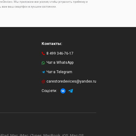
oreDevices. Мы приложим все усилия, чтобы устранить проблему и
ь вам ваш смартфон в лучшем состоянии.
Контакты:
8 499 346-76-17
Чат в WhatsApp
Чат в Telegram
и
carestoredevices@yandex.ru
Соцсети:
d, Mac, iMac, iTunes, MacBook, iOS, Mac OS,