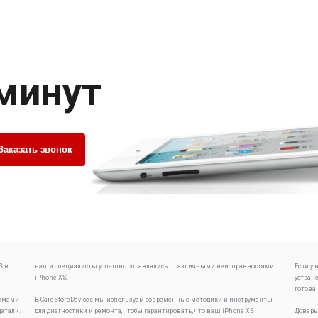
 минут
Заказать звонок
S в
наши специалисты успешно справлялись с различными неисправностями
Если у
iPhone XS.
устран
готова
лемами
В CareStoreDevices мы используем современные методики и инструменты
детали.
для диагностики и ремонта, чтобы гарантировать, что ваш iPhone XS
Доверь