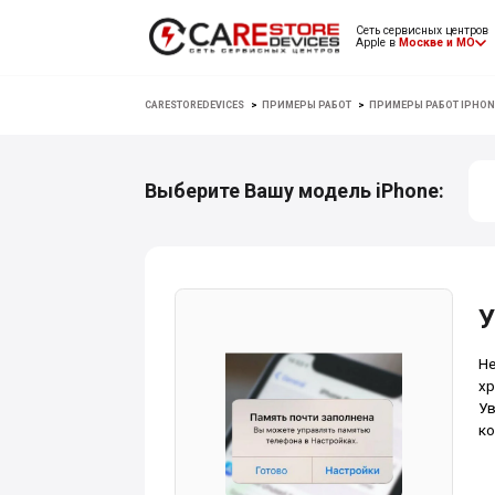
Сеть сервисных центров
Apple в
Москве и МО
CARESTOREDEVICES
>
ПРИМЕРЫ РАБОТ
>
ПРИМЕРЫ РАБОТ IPHON
Выберите Вашу модель iPhone:
У
Не
хр
Ув
ко