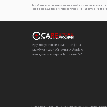
На этой странице мы предоставляем подробную информацию о причин
возникновения, а также методах её устранения. На протяжении многи
Круглосуточный ремонт айфона,
макбука и другой техники Apple с
выездом мастера в Москве и МО.
Сервисный центр CareStoreDevices является постга