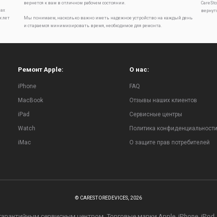
вернется к вам в отличном рабочем состоянии.
CareSt
ах
вернут
х лет
Мы понимаем, насколько важно иметь надежное устройство на каждый день
и стараемся минимизировать время, необходимое для ремонта.
Ремонт Apple:
О нас:
iPhone
FAQ
MacBook
Отзывы наших клиентов
iPad
Сервисные центры
Watch
Политика конфиденциальност
iMac
О защите прав потребителей
© CARESTOREDEVICES, 2026
рантийным сервисным центром. Торговые марки Apple, iPhone, iPod, iPa