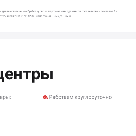
 даете согласие на обработку своих персональных данных в соответствии со статьей 9
т 27 июля 2006 г. N 152-ФЗ «О персональных данных»
центры
еры:
Работаем круглосуточно