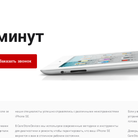
 минут
Заказать звонок
one se
наши специалисты успешно справлялись с различными неисправностями
Если у
iPhone SE.
устран
готова
лемами
В CareStoreDevices мы используем современные методики и инструменты
детали.
для диагностики и ремонта, чтобы гарантировать, что ваш iPhone SE
Доверь
вернется к вам в отличном рабочем состоянии.
CareSt