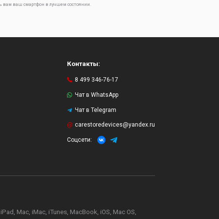
ь вам ваш смартфон в лучшем состоянии.
Контакты:
8 499 346-76-17
Чат в WhatsApp
Чат в Telegram
и
carestoredevices@yandex.ru
Соцсети:
d, Mac, iMac, iTunes, MacBook, iOS, Mac OS,