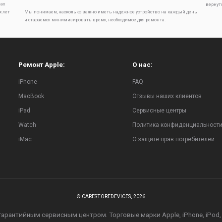
ах
вернут
х лет
Мы понимаем, насколько важно иметь надежное устройство на каждый день
и стараемся минимизировать время, необходимое для ремонта.
Ремонт Apple:
О нас:
iPhone
FAQ
MacBook
Отзывы наших клиентов
iPad
Сервисные центры
Watch
Политика конфиденциальност
iMac
О защите прав потребителей
© CARESTOREDEVICES, 2026
рантийным сервисным центром. Торговые марки Apple, iPhone, iPod, iPa