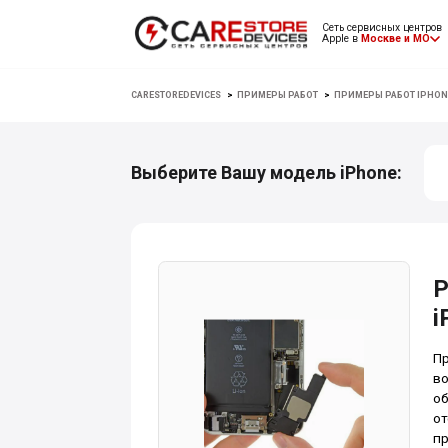
Сеть сервисных центров
Apple в
Москве и МО
CARESTOREDEVICES
>
ПРИМЕРЫ РАБОТ
>
ПРИМЕРЫ РАБОТ IPHON
Выберите Вашу модель iPhone:
Р
i
Пр
во
об
от
пр