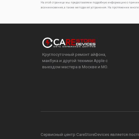
На этой странице мы предоставляем подробную информацию о причин
возникновения, а также методах её устранения. На протяжении многи
Круглосуточный ремонт айфона,
макбука и другой техники Apple с
выездом мастера в Москве и МО.
Сервисный центр CareStoreDevices является постга