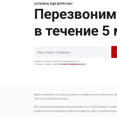
ОСТАЛИСЬ ЕЩЕ ВОПРОСЫ?
Перезвоним
в течение 5
Нажимая «Заказать звонок», вы подтверждаете, что
согласны с нашими условиями
политики конфиденциальности
.
Добро пожаловать на страницу:
ремонт полифонического динамика iph
iPhone SE в CareStoreDevices.
Мы знаем, как разочаровывающим может быть столкновение с проб
в работе вашего смартфона, особенно, когда речь идет о такой важной 