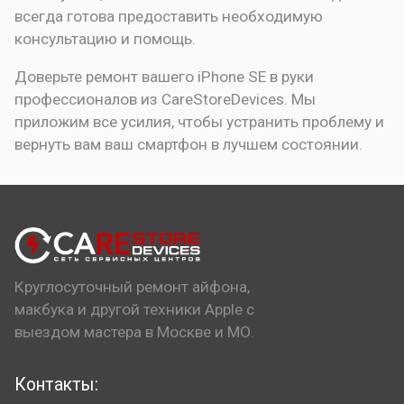
всегда готова предоставить необходимую
консультацию и помощь.
Доверьте ремонт вашего iPhone SE в руки
профессионалов из CareStoreDevices. Мы
приложим все усилия, чтобы устранить проблему и
вернуть вам ваш смартфон в лучшем состоянии.
Круглосуточный ремонт айфона,
макбука и другой техники Apple с
выездом мастера в Москве и МО.
Контакты: