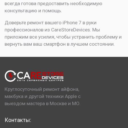
всегда готова предоставить необходимую
консультацию и помощь.
Доверьте ремонт вашего iPhone 7 в руки
профессионалов из CareStoreDevices. Мы
приложим все усилия, чтобы устранить проблему и
вернуть вам ваш смартфон в лучшем состоянии.
Круглосуточный ремонт айфона,
макбука и другой техники Apple с
выездом мастера в Москве и МО.
Контакты: