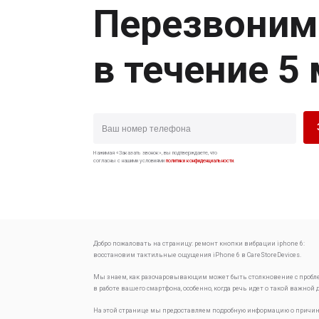
Перезвоним
в течение 5
Нажимая «Заказать звонок», вы подтверждаете, что
согласны с нашими условиями
политики конфиденциальности
.
Добро пожаловать на страницу:
ремонт кнопки вибрации iphone 6:
восстановим тактильные ощущения
iPhone 6 в CareStoreDevices.
Мы знаем, как разочаровывающим может быть столкновение с проб
в работе вашего смартфона, особенно, когда речь идет о такой важной 
На этой странице мы предоставляем подробную информацию о причин