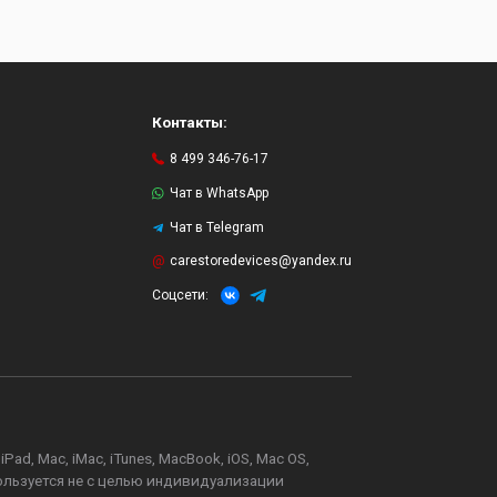
Контакты:
8 499 346-76-17
Чат в WhatsApp
Чат в Telegram
и
carestoredevices@yandex.ru
Соцсети:
d, Mac, iMac, iTunes, MacBook, iOS, Mac OS,
пользуется не с целью индивидуализации