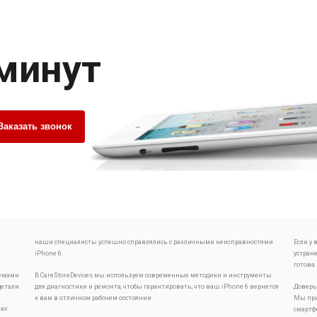
 минут
Заказать звонок
наши специалисты успешно справлялись с различными неисправностями
Если у
iPhone 6.
устран
готова
лемами
В CareStoreDevices мы используем современные методики и инструменты
детали.
для диагностики и ремонта, чтобы гарантировать, что ваш iPhone 6 вернется
Доверь
к вам в отличном рабочем состоянии.
Мы при
ах
смартф