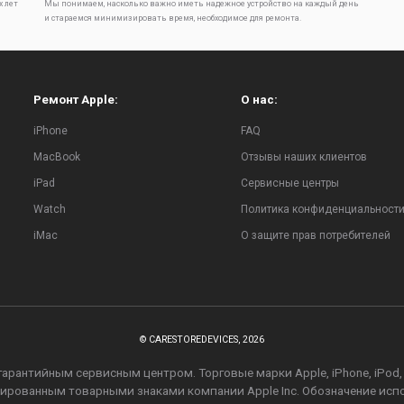
х лет
Мы понимаем, насколько важно иметь надежное устройство на каждый день
и стараемся минимизировать время, необходимое для ремонта.
Ремонт Apple:
О нас:
iPhone
FAQ
MacBook
Отзывы наших клиентов
iPad
Сервисные центры
Watch
Политика конфиденциальност
iMac
О защите прав потребителей
© CARESTOREDEVICES, 2026
рантийным сервисным центром. Торговые марки Apple, iPhone, iPod, iPa
стрированным товарными знаками компании Apple Inc. Обозначение ис