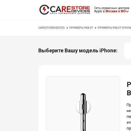
Сеть сервисных центров
Apple в
Москве и МО
CARESTOREDEVICES
>
ПРИМЕРЫ РАБОТ
>
ПРИМЕРЫ РАБОТ IPHON
Выберите Вашу модель iPhone:
Р
В
Пр
не
пе
эт
пр