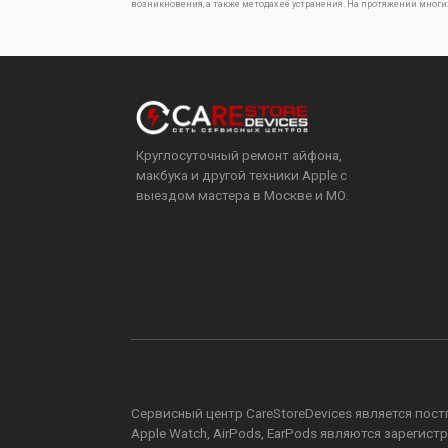
возникновения, а также методах её устранения. На протяжении многи
Круглосуточный ремонт айфона,
макбука и другой техники Apple с
выездом мастера в Москве и МО.
Сервисный центр CareStoreDevices является постга
Apple Watch, AirPods, EarPods являются зареги