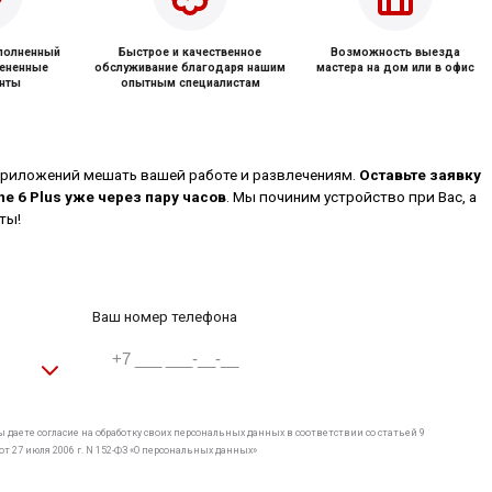
ыполненный
Быстрое и качественное
Возможность выезда
мененные
обслуживание благодаря нашим
мастера на дом или в офис
нты
опытным специалистам
приложений мешать вашей работе и развлечениям.
Оставьте заявку
ne 6 Plus уже через пару часов
. Мы починим устройство при Вас, а
ты!
Ваш номер телефона
 даете согласие на обработку своих персональных данных в соответствии со статьей 9
т 27 июля 2006 г. N 152-ФЗ «О персональных данных»