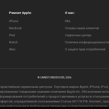
Ремонт Apple:
О нас:
iPhone
FAQ
MacBook
Отзывы наших клиентов
iPad
Сервисные центры
Watch
Политика конфиденциальност
iMac
О защите прав потребителей
© CARESTOREDEVICES, 2026
рантийным сервисным центром. Торговые марки Apple, iPhone, iPod, iPa
стрированным товарными знаками компании Apple Inc. Обозначение ис
информирования потребителей о предоставляемых услугах в отношени
й офертой, определяемой положениями Статьи 437 ГК РФ. Контент, пр
ание информации в любом виде запрещены и преследуются согласно