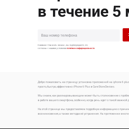
в течение 5
Нажимая «Заказать звонок», вы подтверждаете, что
согласны с нашими условиями
политики конфиденциальности
.
Добро пожаловать на страницу:
установка приложений на iphone 6 plus
просто, быстро, эффективно
iPhone 6 Plus в CareStoreDevices.
Мы знаем, как разочаровывающим может быть столкновение с проб
в работе вашего смартфона, особенно, когда речь идет о такой важной 
На этой странице мы предоставляем подробную информацию о причин
возникновения, а также методах её устранения. На протяжении многи