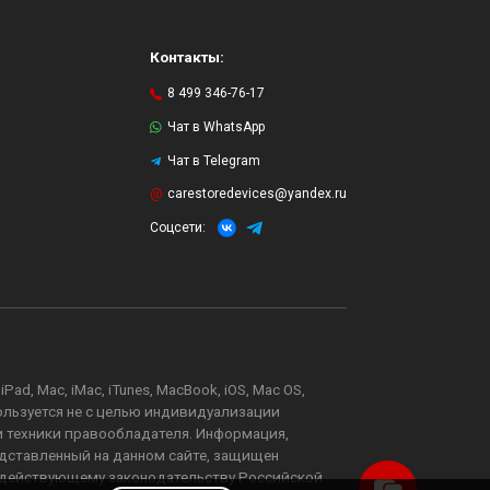
Контакты:
8 499 346-76-17
Чат в WhatsApp
Чат в Telegram
и
carestoredevices@yandex.ru
Соцсети:
d, Mac, iMac, iTunes, MacBook, iOS, Mac OS,
пользуется не с целью индивидуализации
и техники правообладателя. Информация,
едставленный на данном сайте, защищен
 действующему законодательству Российской