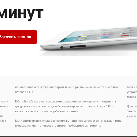
 минут
Заказать звонок
:
наши специалисты успешно справлялись с различными неисправностями
Если у
iPhone 6 Plus.
устран
готова
лемами
В CareStoreDevices мы используем современные методики и инструменты
детали.
для диагностики и ремонта, чтобы гарантировать, что ваш iPhone 6 Plus
Доверь
вернется к вам в отличном рабочем состоянии.
CareSt
ах
вернут
х лет
Мы понимаем, насколько важно иметь надежное устройство на каждый день
и стараемся минимизировать время, необходимое для ремонта.