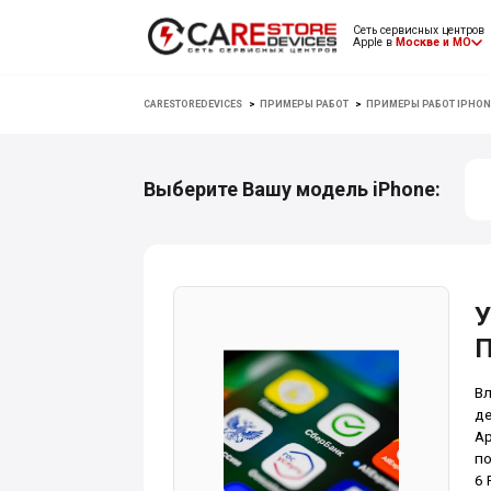
Сеть сервисных центров
Apple в
Москве и МО
CARESTOREDEVICES
>
ПРИМЕРЫ РАБОТ
>
ПРИМЕРЫ РАБОТ IPHON
Выберите Вашу модель iPhone:
У
П
Вл
де
Ap
по
6 