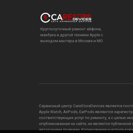
Круглосуточный ремонт айфона,
макбука и другой техники Apple с
выездом мастера в Москве и МО.
Сервисный центр CareStoreDevices является постга
Apple Watch, AirPods, EarPods являются зареги
соответствующих услуг по ремонту, а с целью 
опубликованная на сайте, не является публично
авторскими правами. Копирование и использов