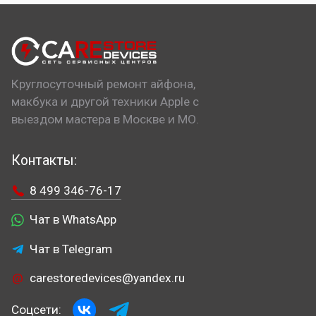
Круглосуточный ремонт айфона,
макбука и другой техники Apple с
выездом мастера в Москве и МО.
Контакты:
8 499 346-76-17
Чат в WhatsApp
Чат в Telegram
carestoredevices@yandex.ru
Соцсети: