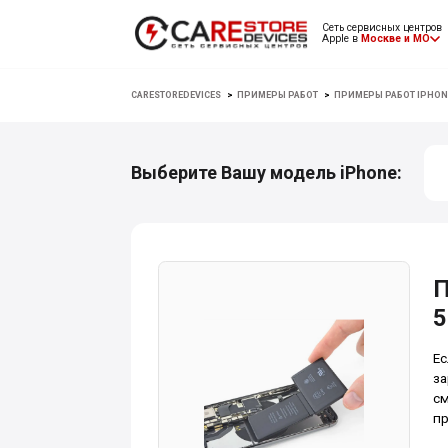
Сеть сервисных центров
Apple в
Москве и МО
CARESTOREDEVICES
>
ПРИМЕРЫ РАБОТ
>
ПРИМЕРЫ РАБОТ IPHON
Выберите Вашу модель iPhone:
П
5
Ес
за
см
пр