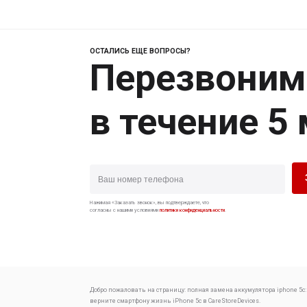
ОСТАЛИСЬ ЕЩЕ ВОПРОСЫ?
Перезвоним
в течение 5
Нажимая «Заказать звонок», вы подтверждаете, что
согласны с нашими условиями
политики конфиденциальности
.
Добро пожаловать на страницу:
полная замена аккумулятора iphone 5c:
верните смартфону жизнь
iPhone 5c в CareStoreDevices.