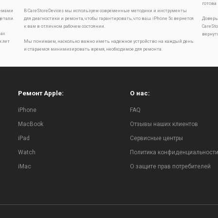
готова
лемами
В CareStoreDevices мы используем современные методики и инструменты
детали.
для диагностики и ремонта, чтобы гарантировать, что ваш iPhone 5c вернется
Доверь
к вам в отличном рабочем состоянии.
CareSt
ах
вернут
х лет
Мы понимаем, насколько важно иметь надежное устройство на каждый день
и стараемся минимизировать время, необходимое для ремонта.
Ремонт Apple:
О нас:
iPhone
FAQ
MacBook
Отзывы наших клиентов
iPad
Сервисные центры
Watch
Политика конфиденциальност
iMac
О защите прав потребителей