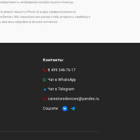
 предоставить необходимую консультацию и помощь.
те ремонт вашего iPhone 5c в руки профессионалов из
oreDevices. Мы приложим все усилия, чтобы устранить проблему и
ь вам ваш смартфон в лучшем состоянии.
Контакты:
8 499 346-76-17
Чат в WhatsApp
Чат в Telegram
и
carestoredevices@yandex.ru
Соцсети: