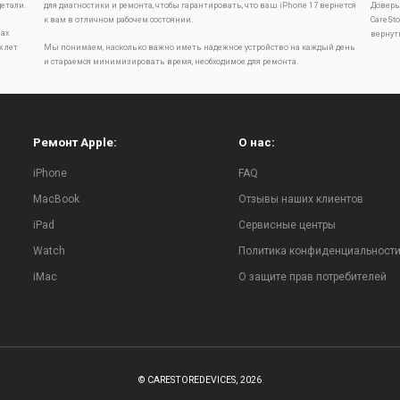
детали.
для диагностики и ремонта, чтобы гарантировать, что ваш iPhone 17 вернется
Доверь
к вам в отличном рабочем состоянии.
CareSt
ах
вернут
х лет
Мы понимаем, насколько важно иметь надежное устройство на каждый день
и стараемся минимизировать время, необходимое для ремонта.
Ремонт Apple:
О нас:
iPhone
FAQ
MacBook
Отзывы наших клиентов
iPad
Сервисные центры
Watch
Политика конфиденциальност
iMac
О защите прав потребителей
© CARESTOREDEVICES, 2026