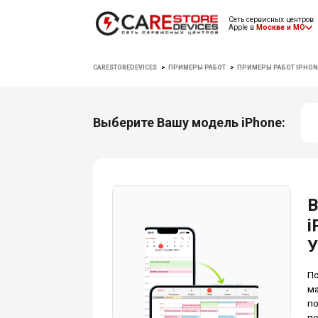
Сеть сервисных центров
Apple в
Москве и МО
CARESTOREDEVICES
>
ПРИМЕРЫ РАБОТ
>
ПРИМЕРЫ РАБОТ IPHON
Выберите Вашу модель iPhone:
В
i
У
По
ма
по
пе