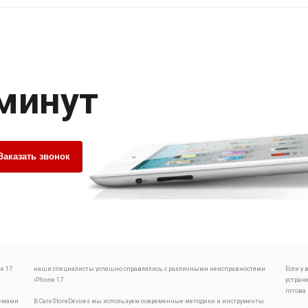
 минут
Заказать звонок
e 17
наши специалисты успешно справлялись с различными неисправностями
Если у
iPhone 17.
устран
готова
лемами
В CareStoreDevices мы используем современные методики и инструменты