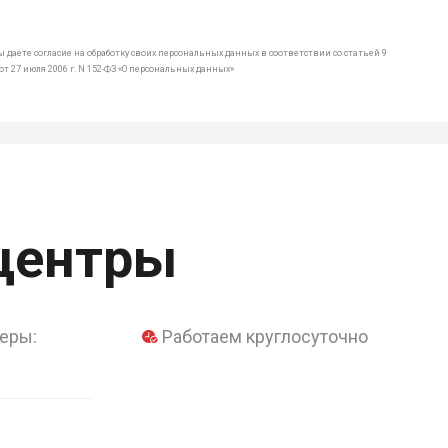
 даете согласие на обработку своих персональных данных в соответствии со статьей 9
т 27 июля 2006 г. N 152-ФЗ «О персональных данных»
центры
еры:
Работаем круглосуточно