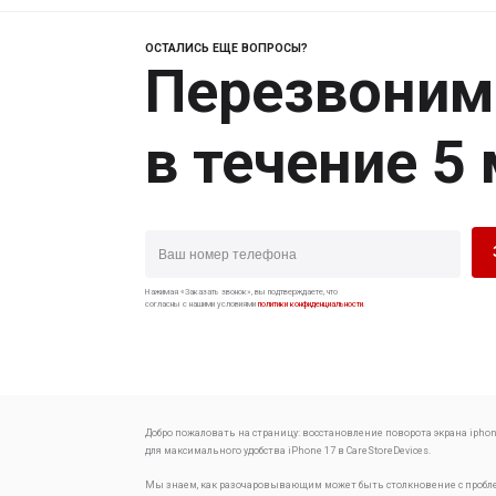
ОСТАЛИСЬ ЕЩЕ ВОПРОСЫ?
Перезвоним
в течение 5
Нажимая «Заказать звонок», вы подтверждаете, что
согласны с нашими условиями
политики конфиденциальности
.
Добро пожаловать на страницу:
восстановление поворота экрана iphon
для максимального удобства
iPhone 17 в CareStoreDevices.
Мы знаем, как разочаровывающим может быть столкновение с проб