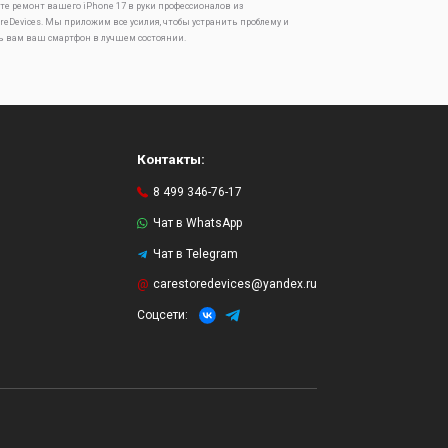
те ремонт вашего iPhone 17 в руки профессионалов из
oreDevices. Мы приложим все усилия, чтобы устранить проблему и
ь вам ваш смартфон в лучшем состоянии.
Контакты:
8 499 346-76-17
Чат в WhatsApp
Чат в Telegram
и
carestoredevices@yandex.ru
Соцсети: