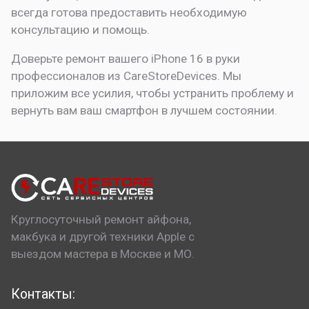
всегда готова предоставить необходимую
консультацию и помощь.
Доверьте ремонт вашего iPhone 16 в руки
профессионалов из CareStoreDevices. Мы
приложим все усилия, чтобы устранить проблему и
вернуть вам ваш смартфон в лучшем состоянии.
Круглосуточный ремонт айфона,
макбука и другой техники Apple с
выездом мастера в Москве и МО.
Контакты: