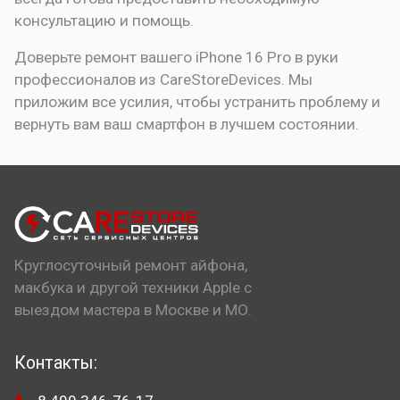
консультацию и помощь.
Доверьте ремонт вашего iPhone 16 Pro в руки
профессионалов из CareStoreDevices. Мы
приложим все усилия, чтобы устранить проблему и
вернуть вам ваш смартфон в лучшем состоянии.
Круглосуточный ремонт айфона,
макбука и другой техники Apple с
выездом мастера в Москве и МО.
Контакты: