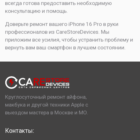
всегда готова предоставить необходимую
консультацию и помощь.
Доверьте ремонт вашего iPhone 16 Pro в руки
профессионалов из CareStoreDevices. Мы
приложим все усилия, чтобы устранить проблему и
вернуть вам ваш смартфон в лучшем состоянии.
Круглосуточный ремонт айфона,
макбука и другой техники Apple с
выездом мастера в Москве и МО.
Контакты: