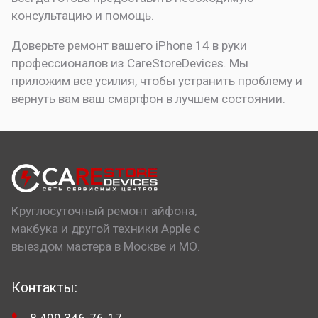
консультацию и помощь.
Доверьте ремонт вашего iPhone 14 в руки
профессионалов из CareStoreDevices. Мы
приложим все усилия, чтобы устранить проблему и
вернуть вам ваш смартфон в лучшем состоянии.
Круглосуточный ремонт айфона,
макбука и другой техники Apple с
выездом мастера в Москве и МО.
Контакты: