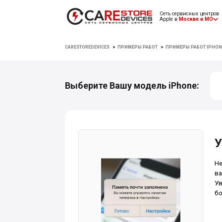
Сеть сервисных центров
Apple в
Москве и МО
CARESTOREDEVICES
>
ПРИМЕРЫ РАБОТ
>
ПРИМЕРЫ РАБОТ IPHON
Выберите Вашу модель iPhone:
У
Не
ва
Ув
бо