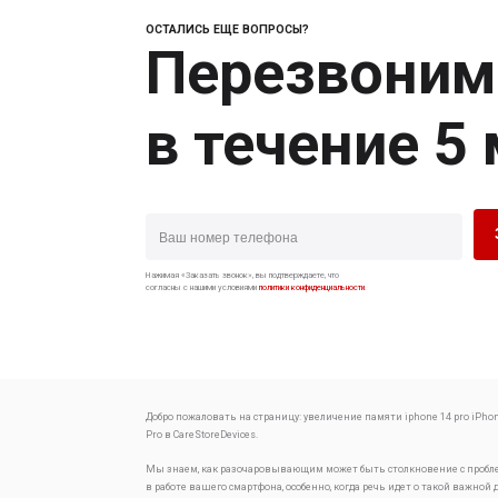
ОСТАЛИСЬ ЕЩЕ ВОПРОСЫ?
Перезвоним
в течение 5
Нажимая «Заказать звонок», вы подтверждаете, что
согласны с нашими условиями
политики конфиденциальности
.
Добро пожаловать на страницу:
увеличение памяти iphone 14 pro
iPhon
Pro в CareStoreDevices.
Мы знаем, как разочаровывающим может быть столкновение с проб
в работе вашего смартфона, особенно, когда речь идет о такой важной 