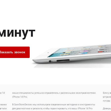
 минут
Заказать звонок
e 14
наши специалисты успешно справлялись с различными неисправностями
Если у
iPhone 14 Pro.
устран
готова
лемами
В CareStoreDevices мы используем современные методики и инструменты
детали.
для диагностики и ремонта, чтобы гарантировать, что ваш iPhone 14 Pro
Доверь