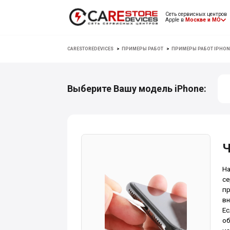
Сеть сервисных центров
Apple в
Москве и МО
CARESTOREDEVICES
>
ПРИМЕРЫ РАБОТ
>
ПРИМЕРЫ РАБОТ IPHON
Выберите Вашу модель iPhone:
Ч
На
се
пр
вн
Ес
об