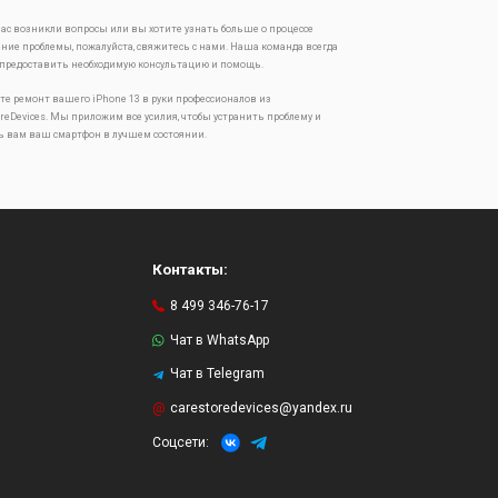
 вас возникли вопросы или вы хотите узнать больше о процессе
ение проблемы, пожалуйста, свяжитесь с нами. Наша команда всегда
 предоставить необходимую консультацию и помощь.
те ремонт вашего iPhone 13 в руки профессионалов из
oreDevices. Мы приложим все усилия, чтобы устранить проблему и
ь вам ваш смартфон в лучшем состоянии.
Контакты:
8 499 346-76-17
Чат в WhatsApp
Чат в Telegram
и
carestoredevices@yandex.ru
Соцсети: