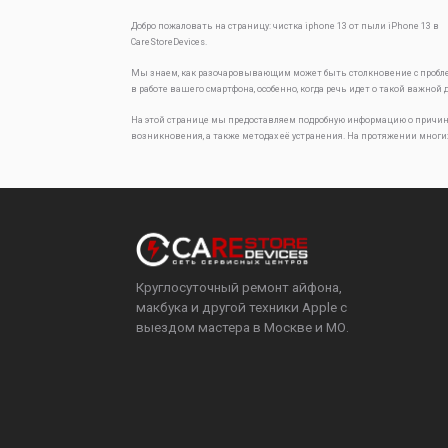
Добро пожаловать на страницу:
чистка iphone 13 от пыли
iPhone 13 в
CareStoreDevices.
Мы знаем, как разочаровывающим может быть столкновение с проб
в работе вашего смартфона, особенно, когда речь идет о такой важной 
На этой странице мы предоставляем подробную информацию о причин
возникновения, а также методах её устранения. На протяжении многи
Круглосуточный ремонт айфона,
макбука и другой техники Apple с
выездом мастера в Москве и МО.