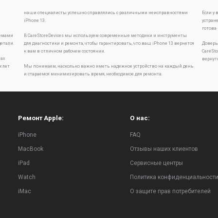
наши специалисты успешно справлялись с различными неисправностями
Если у
iPhone 13.
устран
готова
лемами
В CareStoreDevices мы используем современные методики и инструменты
детали.
для диагностики и ремонта, чтобы гарантировать, что ваш iPhone 13 вернется
Доверь
к вам в отличном рабочем состоянии.
CareSt
ах
вернут
х лет
Мы понимаем, насколько важно иметь надежное устройство на каждый день
и стараемся минимизировать время, необходимое для ремонта.
Ремонт Apple:
О нас:
iPhone
FAQ
MacBook
Отзывы наших клиентов
iPad
Сервисные центры
Watch
Политика конфиденциальност
iMac
О защите прав потребителей