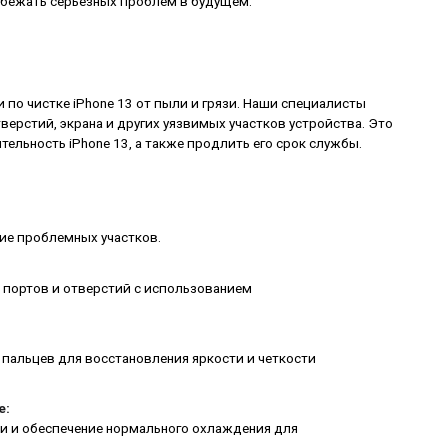
бежать серьезных проблем в будущем.
по чистке iPhone 13 от пыли и грязи. Наши специалисты
ерстий, экрана и других уязвимых участков устройства. Это
ельность iPhone 13, а также продлить его срок службы.
ние проблемных участков.
з портов и отверстий с использованием
 пальцев для восстановления яркости и четкости
е:
и и обеспечение нормального охлаждения для