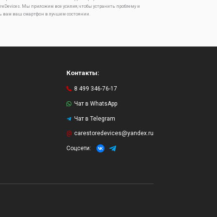
oreDevices. Мы приложим все усилия, чтобы устранить проблему и
ь вам ваш смартфон в лучшем состоянии.
Контакты:
8 499 346-76-17
Чат в WhatsApp
Чат в Telegram
и
carestoredevices@yandex.ru
Соцсети: