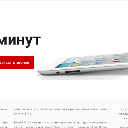
 минут
Заказать звонок
вание
наши специалисты успешно справлялись с различными неисправностями
Если у
iPhone 13 Pro.
устран
готова
лемами
В CareStoreDevices мы используем современные методики и инструменты
детали.
для диагностики и ремонта, чтобы гарантировать, что ваш iPhone 13 Pro
Доверь