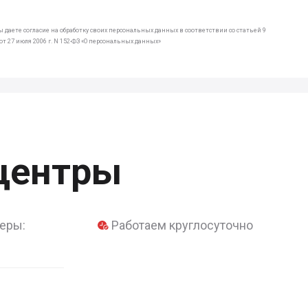
 даете согласие на обработку своих персональных данных в соответствии со статьей 9
т 27 июля 2006 г. N 152-ФЗ «О персональных данных»
центры
еры:
Работаем круглосуточно