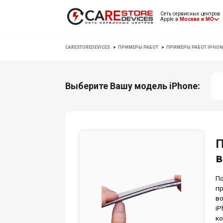
Сеть сервисных центров
Apple в
Москве и МО
CARESTOREDEVICES
>
ПРИМЕРЫ РАБОТ
>
ПРИМЕРЫ РАБОТ IPHON
Выберите Вашу модель iPhone:
П
в
По
пр
во
iP
ко