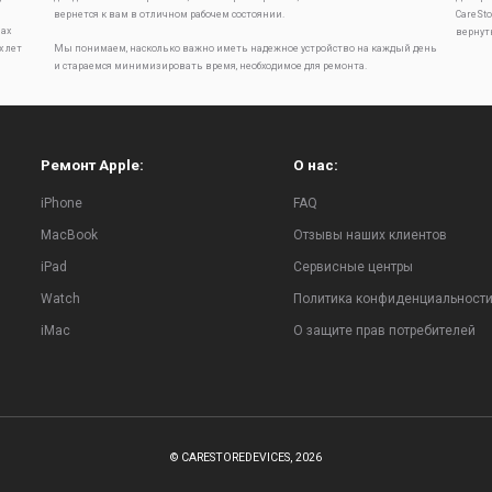
вернется к вам в отличном рабочем состоянии.
CareSt
ах
вернут
х лет
Мы понимаем, насколько важно иметь надежное устройство на каждый день
и стараемся минимизировать время, необходимое для ремонта.
Ремонт Apple:
О нас:
iPhone
FAQ
MacBook
Отзывы наших клиентов
iPad
Сервисные центры
Watch
Политика конфиденциальност
iMac
О защите прав потребителей
© CARESTOREDEVICES, 2026