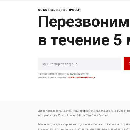
ОСТАЛИСЬ ЕЩЕ ВОПРОСЫ?
Перезвоним
в течение 5
Нажимая «Заказать звонок», вы подтверждаете, что
согласны с нашими условиями
политики конфиденциальности
.
Добро пожаловать на страницу:
профессиональная замена и выравни
корпуса iphone 13 pro
iPhone 13 Pro в CareStoreDevices.
Мы знаем, как разочаровывающим может быть столкновение с проб
в работе вашего смартфона, особенно, когда речь идет о такой важной 