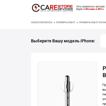
Сеть сервисных центров
Apple в
Москве и МО
CARESTOREDEVICES
>
ПРИМЕРЫ РАБОТ
>
ПРИМЕРЫ РАБОТ IPHON
Выберите Вашу модель iPhone:
Р
В
Пр
вы
пе
эт
пр