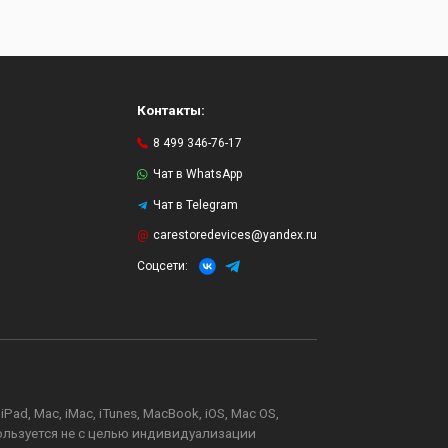
Контакты:
8 499 346-76-17
Чат в WhatsApp
Чат в Telegram
и
carestoredevices@yandex.ru
Соцсети:
d, Mac, iMac, iTunes, MacBook, iOS, Mac OS,
пользуется не с целью индивидуализации