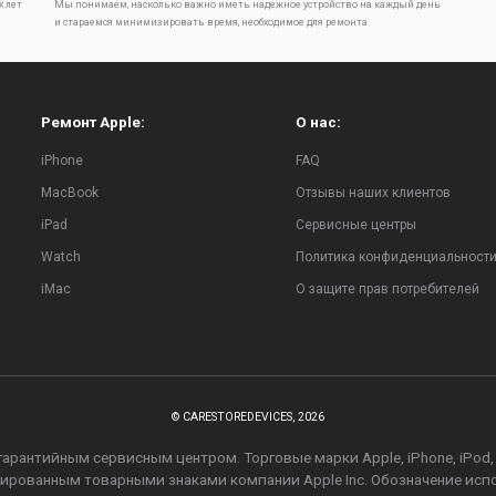
х лет
Мы понимаем, насколько важно иметь надежное устройство на каждый день
и стараемся минимизировать время, необходимое для ремонта.
Ремонт Apple:
О нас:
iPhone
FAQ
MacBook
Отзывы наших клиентов
iPad
Сервисные центры
Watch
Политика конфиденциальност
iMac
О защите прав потребителей
© CARESTOREDEVICES, 2026
рантийным сервисным центром. Торговые марки Apple, iPhone, iPod, iPa
стрированным товарными знаками компании Apple Inc. Обозначение ис