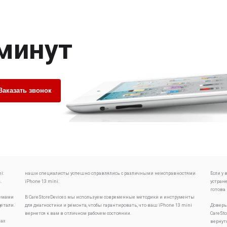
 минут
Заказать звонок
i:
наши специалисты успешно справлялись с различными неисправностями
Если у
.
iPhone 13 mini.
устран
готова
лемами
В CareStoreDevices мы используем современные методики и инструменты
детали.
для диагностики и ремонта, чтобы гарантировать, что ваш iPhone 13 mini
Доверь
вернется к вам в отличном рабочем состоянии.
CareSt
ах
вернут