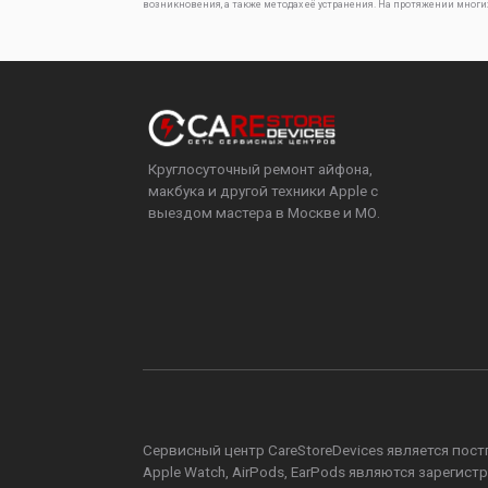
возникновения, а также методах её устранения. На протяжении многи
Круглосуточный ремонт айфона,
макбука и другой техники Apple с
выездом мастера в Москве и МО.
Сервисный центр CareStoreDevices является постга
Apple Watch, AirPods, EarPods являются зареги