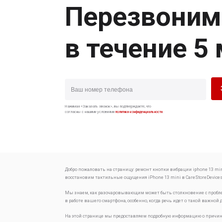
Перезвоним
в течение 5
Нажимая «Заказать звонок», вы подтверждаете, что
согласны с нашими условиями
политики конфиденциальности
.
Добро пожаловать на страницу:
ремонт кнопки вибрации iphone 13 min
восстановим тактильные ощущения
iPhone 13 mini в CareStoreDevices
Мы знаем, как разочаровывающим может быть столкновение с проб
в работе вашего смартфона, особенно, когда речь идет о такой важной 
На этой странице мы предоставляем подробную информацию о причин