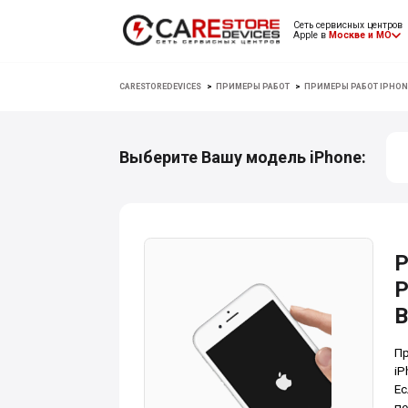
Сеть сервисных центров
Apple в
Москве и МО
CARESTOREDEVICES
>
ПРИМЕРЫ РАБОТ
>
ПРИМЕРЫ РАБОТ IPHON
Выберите Вашу модель iPhone:
Р
P
В
Пр
iP
Ес
пе