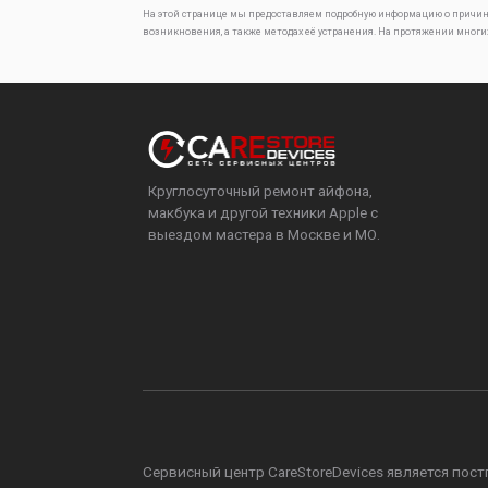
На этой странице мы предоставляем подробную информацию о причин
возникновения, а также методах её устранения. На протяжении многи
Круглосуточный ремонт айфона,
макбука и другой техники Apple с
выездом мастера в Москве и МО.
Сервисный центр CareStoreDevices является постга