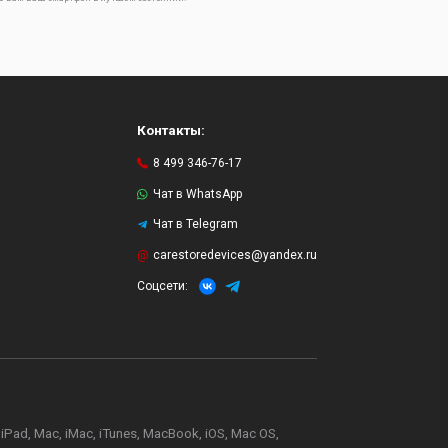
Контакты:
8 499 346-76-17
Чат в WhatsApp
Чат в Telegram
и
carestoredevices@yandex.ru
Соцсети:
d, Mac, iMac, iTunes, MacBook, iOS, Mac OS,