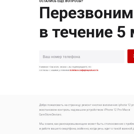
ОСТАЛИСЬ ЕЩЕ ВОПРОСЫ?
Перезвоним
в течение 5
Нажимая «Заказать звонок», вы подтверждаете, что
согласны с нашими условиями
политики конфиденциальности
.
Добро пожаловать на страницу:
ремонт кнопки включения iphone 12 pr
восстановим контроль над вашим устройством
iPhone 12 Pro Max в
CareStoreDevices.
Мы знаем, как разочаровывающим может быть столкновение с проб
в работе вашего смартфона, особенно, когда речь идет о такой важной 