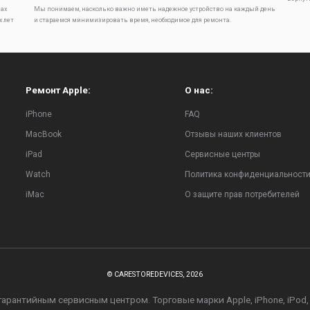
ах
Мы понимаем, насколько важно иметь надежное устройство на каждый день
х лет
и стараемся минимизировать время, необходимое для ремонта.
Ремонт Apple:
О нас:
iPhone
FAQ
MacBook
Отзывы наших клиентов
iPad
Сервисные центры
Watch
Политика конфиденциальност
iMac
О защите прав потребителей
© CARESTOREDEVICES, 2026
рантийным сервисным центром. Торговые марки Apple, iPhone, iPod, iPa