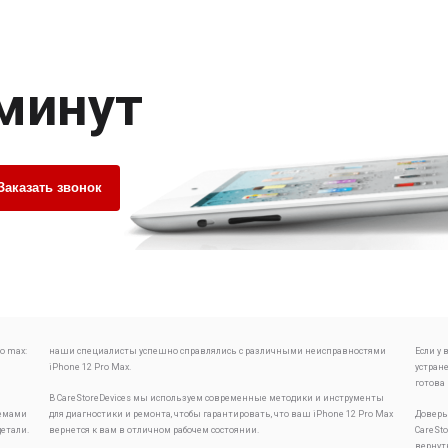
 минут
Заказать звонок
o max:
наши специалисты успешно справлялись с различными неисправностями
Если у
iPhone 12 Pro Max.
устран
готова
В CareStoreDevices мы используем современные методики и инструменты
лемами
для диагностики и ремонта, чтобы гарантировать, что ваш iPhone 12 Pro Max
Доверь
детали.
вернется к вам в отличном рабочем состоянии.
CareSt
вернут