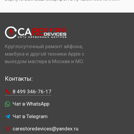
Круглосуточный ремонт айфона,
макбука и другой техники Apple с
выездом мастера в Москве и МО.
Контакты:
8 499 346-76-17
Чат в WhatsApp
Чат в Telegram
carestoredevices@yandex.ru