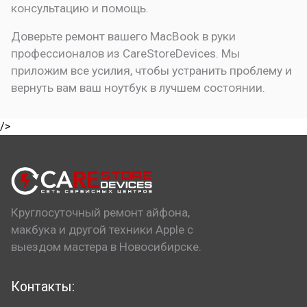
консультацию и помощь.
Доверьте ремонт вашего MacBook в руки
профессионалов из CareStoreDevices. Мы
приложим все усилия, чтобы устранить проблему и
вернуть вам ваш ноутбук в лучшем состоянии.
/>
Круглосуточный ремонт айфона,
макбука и другой техники Apple с
выездом мастера в Новосибирске.
Контакты: