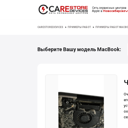
Сеть сервисных центров
Apple в
Новосибирске
CARESTOREDEVICES
>
ПРИМЕРЫ РАБОТ
>
ПРИМЕРЫ РАБОТ MACB
Выберите Вашу модель MacBook:
Ч
Оч
ег
ус
ох
се