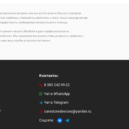
 вас возникли вопросы или вы хотите узнать больше о процессе
ение проблемы, пожалуйста, свяжитесь с нами. Наша команда всегда
 предоставить необходимую консультацию и помощь.
те ремонт вашего MacBook в руки профессионалов из
oreDevices. Мы приложим все усилия, чтобы устранить проблему и
ь вам ваш ноутбук в лучшем состоянии.
Контакты:
8 383 242-99-22
Чат в WhatsApp
Чат в Telegram
и
carestoredevices@yandex.ru
Соцсети: