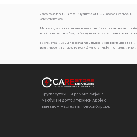
Добро пожаловать на страницу:
чистка от пыли macbook
MacBook в
CareStoreDevices.
Мы знаем, как разочаровывающим может быть столкновение с проб
в работе вашего ноутбука, особенно, когда речь идет о такой важной де
На этой странице мы предоставляем подробную информацию о причин
возникновения, а также методах её устранения. На протяжении многи
Круглосуточный ремонт айфона,
макбука и другой техники Apple с
выездом мастера в Новосибирске.