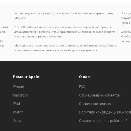
наши специалисты успешно справлялись с различными неисправностями
Если у
MacBook.
устран
готова
лемами
В CareStoreDevices мы используем современные методики и инструменты
тали.
для диагностики и ремонта, чтобы гарантировать, что ваш MacBook вернется
Доверь
к вам в отличном рабочем состоянии.
CareSt
ах
вернут
х лет
Мы понимаем, насколько важно иметь надежное устройство на каждый день
и стараемся минимизировать время, необходимое для ремонта.
Ремонт Apple:
О нас:
iPhone
FAQ
MacBook
Отзывы наших клиентов
iPad
Сервисные центры
Watch
Политика конфиденциальност
iMac
О защите прав потребителей