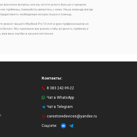
 вас возникли вопросы или вы хотите узнать больше о процессе
ение проблемы, пожалуйста, свяжитесь с нами. Наша команда всегда
 предоставить необходимую консультацию и помощь.
те ремонт вашего MacBook Pro 13-inch в руки профессионалов из
oreDevices. Мы приложим все усилия, чтобы устранить проблему и
ь вам ваш ноутбук в лучшем состоянии.
Контакты:
8 383 242-99-22
Чат в WhatsApp
Чат в Telegram
и
carestoredevices@yandex.ru
Соцсети: