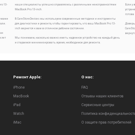
o 13-
наши специалисты успешно справлялись с различными неисправностями
Если у
MacBook Pro 13-inch.
устран
готова
лемами
В CareStoreDevices мы используем современные методики и инструменты
тали.
для диагностики и ремонта, чтобы гарантировать, что ваш MacBook Pro 13-
Доверь
inch вернется к вам в отличном рабочем состоянии.
CareSt
ах
вернут
х лет
Мы понимаем, насколько важно иметь надежное устройство на каждый день
и стараемся минимизировать время, необходимое для ремонта.
Ремонт Apple:
О нас:
iPhone
FAQ
MacBook
Отзывы наших клиентов
iPad
Сервисные центры
Watch
Политика конфиденциальност
iMac
О защите прав потребителей