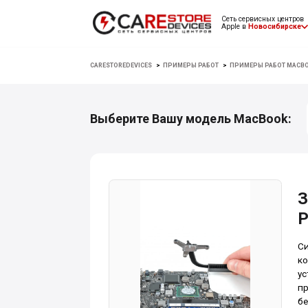
Сеть сервисных центров
Apple в
Новосибирске
CARESTOREDEVICES
>
ПРИМЕРЫ РАБОТ
>
ПРИМЕРЫ РАБОТ MACB
Выберите Вашу модель MacBook:
З
P
Си
ко
ус
пр
бе