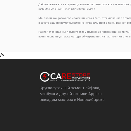
Добро пожаловать на страницу:
замена системы охлаждения macbook pr
inch
MacBook Pro 13-inch в CareStoreDevices.
Мы знаем, как разочаровывающим может быть столкновение с проб
в работе вашего ноутбука, особенно, когда речь идет о такой важной де
На этой странице мы предоставляем подробную информацию о причин
возникновения, а также методах её устранения. На протяжении многи
/>
Круглосуточный ремонт айфона,
макбука и другой техники Apple с
выездом мастера в Новосибирске.