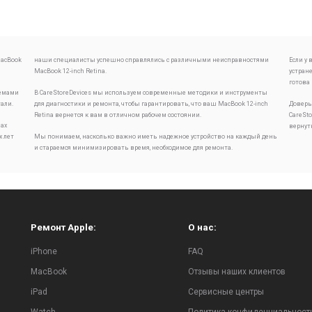
acBook
наши специалисты успешно справлялись с различными неисправностями
Если у
MacBook 12-inch Retina.
устран
готова
лемами
В CareStoreDevices мы используем современные методики и инструменты
тали.
для диагностики и ремонта, чтобы гарантировать, что ваш MacBook 12-inch
Доверь
Retina вернется к вам в отличном рабочем состоянии.
CareSt
ах
вернут
х лет
Мы понимаем, насколько важно иметь надежное устройство на каждый день
и стараемся минимизировать время, необходимое для ремонта.
Ремонт Apple:
О нас:
iPhone
FAQ
MacBook
Отзывы наших клиентов
iPad
Сервисные центры