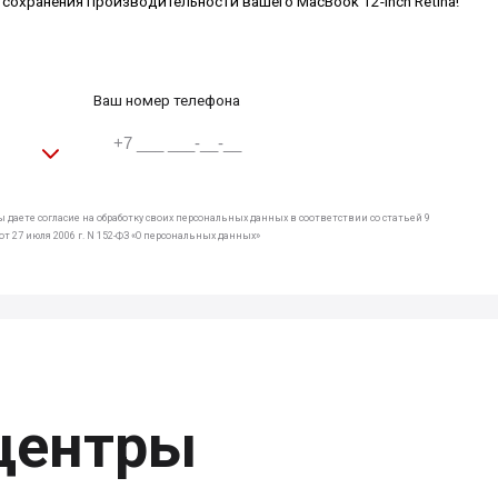
 сохранения производительности вашего MacBook 12-inch Retina!
Ваш номер телефона
 даете согласие на обработку своих персональных данных в соответствии со статьей 9
т 27 июля 2006 г. N 152-ФЗ «О персональных данных»
центры