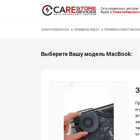
Сеть сервисных центров
Apple в
Новосибирске
CARESTOREDEVICES
>
ПРИМЕРЫ РАБОТ
>
ПРИМЕРЫ РАБОТ MACB
Выберите Вашу модель MacBook:
З
Пр
и 
ус
за
те
чт