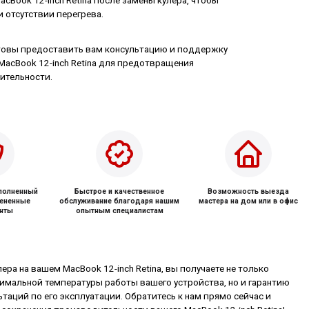
Book 12-inch Retina после замены кулера, чтобы
и отсутствии перегрева.
товы предоставить вам консультацию и поддержку
MacBook 12-inch Retina для предотвращения
ительности.
ыполненный
Быстрое и качественное
Возможность выезда
мененные
обслуживание благодаря нашим
мастера на дом или в офис
нты
опытным специалистам
ера на вашем MacBook 12-inch Retina, вы получаете не только
имальной температуры работы вашего устройства, но и гарантию
таций по его эксплуатации. Обратитесь к нам прямо сейчас и