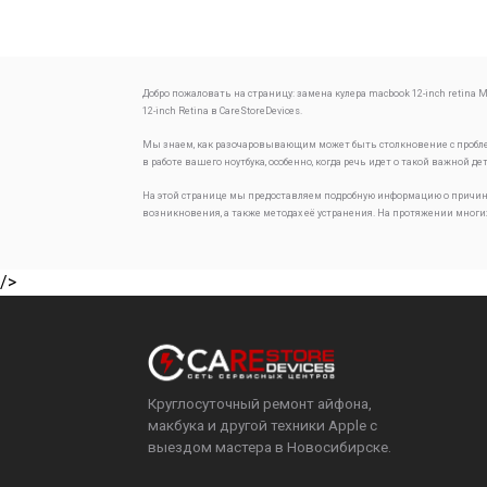
Добро пожаловать на страницу:
замена кулера macbook 12-inch retina
M
12-inch Retina в CareStoreDevices.
Мы знаем, как разочаровывающим может быть столкновение с проб
в работе вашего ноутбука, особенно, когда речь идет о такой важной де
На этой странице мы предоставляем подробную информацию о причин
возникновения, а также методах её устранения. На протяжении многи
/>
Круглосуточный ремонт айфона,
макбука и другой техники Apple с
выездом мастера в Новосибирске.