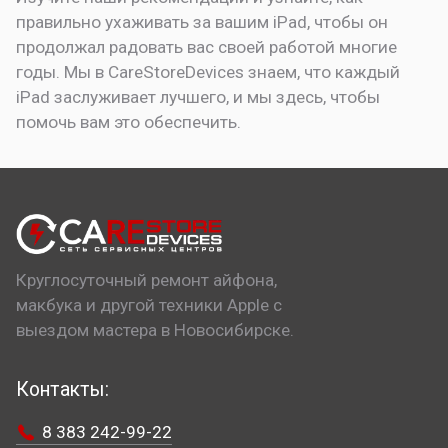
правильно ухаживать за вашим iPad, чтобы он
продолжал радовать вас своей работой многие
годы. Мы в CareStoreDevices знаем, что каждый
iPad заслуживает лучшего, и мы здесь, чтобы
помочь вам это обеспечить.
Круглосуточный ремонт айфона,
макбука и другой техники Apple с
выездом мастера в Новосибирске.
Контакты:
8 383 242-99-22